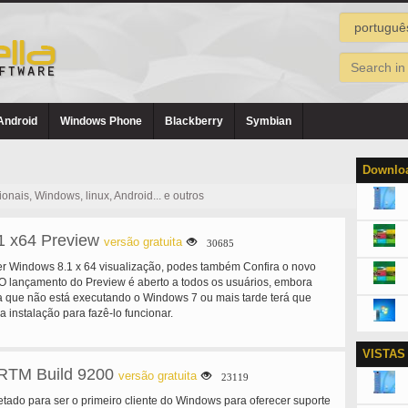
Android
Windows Phone
Blackberry
Symbian
Downloa
nais, Windows, linux, Android... e outros
1 x64 Preview
versão gratuita
30685
r Windows 8.1 x 64 visualização, podes também Confira o novo
. O lançamento do Preview é aberto a todos os usuários, embora
 que não está executando o Windows 7 ou mais tarde terá que
 instalação para fazê-lo funcionar.
VISTAS
RTM Build 9200
versão gratuita
23119
tado para ser o primeiro cliente do Windows para oferecer suporte