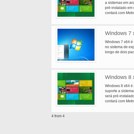
a sistemas em arq
pré-instalado em
contará com Metr
aplicação platafo
de imersão.
Windows 7 
Windows 7 x64 é 
no sistema de exp
longo de dois pac
Windows 8 
Windows 8 x64 é p
suporte a sistema
será pré-instala
contará com Metr
aplicação platafo
de imersão.
4 from 4