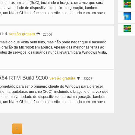
uiteturas um chip (SoC), incluindo o braço, e uma vez que será
 uma variedade de dispositivos de próxima geração, também
o, um NUI + GUI interface na superfície combinada com um nova
rma sob o capô projetado para permitir a criação de experiências
x64
versão gratuita
22506
mais do que Vista bem feito, mas não pode negar que é baseado
loração da Microsoft em apuros. Apesar das melhorias feitas ao
otes de serviços, os usuários nunca levaram para Windows Vista.
x64 RTM Build 9200
versão gratuita
22223
rojetado para ser o primeiro cliente do Windows para oferecer
s em arquiteturas um chip (SoC), incluindo o braço, e uma vez que
do em uma variedade de dispositivos de próxima geração, também
o, um NUI + GUI interface na superfície combinada com um nova
rma sob o capô projetado para permitir a criação de experiências
1