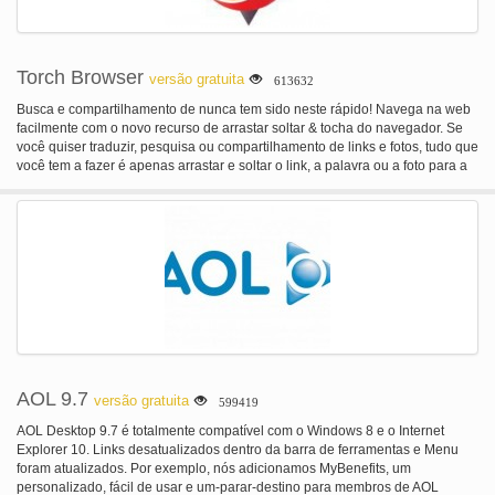
Torch Browser
versão gratuita
613632
Busca e compartilhamento de nunca tem sido neste rápido! Navega na web
facilmente com o novo recurso de arrastar soltar & tocha do navegador. Se
você quiser traduzir, pesquisa ou compartilhamento de links e fotos, tudo que
você tem a fazer é apenas arrastar e soltar o link, a palavra ou a foto para a
telha relevante. As opções incluem a pesquisa na web, YouTube, Wikipédia,
Image search, Facebook, Twitter e muito mais. Você também pode adicionar
suas próprias telhas para adequar suas opções de pesquisa. Navegador
embutido do Torrent tocha torna fácil de usar e gerenciar suas tarefas de
download torrent diretamente do navegador, sem ter que baixar o software
adicional. Com características de tocha navegador interno torrent download
de arquivos se torna fácil e simples de fazer. Permite Media Grabber tocha
navegador que você não só encontra vídeos e músicas, mas também
facilmente salvar mídia web de praticamente qualquer site que você vai
para. Apanhando de mídia do navegador tocha é integrado ao navegador e
suporta uma ampla gama de tipos de arquivo, assim uma vez que você
encontrar um vídeo na web ou uma música que você deseja salvar; você
AOL 9.7
versão gratuita
599419
pode facilmente pegar e salvá-lo sem ter que usar programas externos,
conversores ou extensões. Economia web mídia em seu computador torna-
AOL Desktop 9.7 é totalmente compatível com o Windows 8 e o Internet
se simples com o navegador de tocha. Fácil compartilhamento compartilhar
Explorer 10. Links desatualizados dentro da barra de ferramentas e Menu
os sites, vídeos, músicas e resultados de pesquisa com seus amigos no
foram atualizados. Por exemplo, nós adicionamos MyBenefits, um
Facebook e seus seguidores no Twitter. Tocha navegador inclui um botão
personalizado, fácil de usar e um-parar-destino para membros de AOL