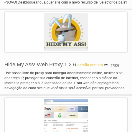
-NOVO! Desbloquear qualquer site com o novo recurso de 'Selector de país'!
Ir para um site, clique no ícone de Hola e escolha o país que você deseja
navegar! -Pesquisar e adicionar mais sites na página de configurações Hola
é um fornecedor de tecnologia VPN Unblocker que fornece um mais rápido e
mais aberto à Internet.
Hide My Ass! Web Proxy 1.2.6
versão gratuita
77939
Use nosso livre do proxy para navegar anonimamente online, ocultar o seu
endereço IP, proteger sua conexão de internet, esconder o histórico da
internet e proteger a sua identidade online. Com web não criptografada
navegação de cada site que você visita será acessível por seu provedor de
internet e ninguém mais espionagem na rede. Use nosso proxy de web livre
para esconder pessoas monitorando o tráfego da web HTTP. Determinados
sites podem ser bloqueados na sua conexão de internet. Use nosso proxy
de web livre para virtualmente residem em outra rede e ignoram os blocos
de web. Alguns sites podem não oferecer SSL (HTTPS://) e então seus
dados confidenciais (como um site user/pass) estão em risco de serem
roubados em uma rede insegura. Use o proxy da web para adicionar o SSL
para todos os sites que você visita. Seu endereço IP é sua digital' online'.