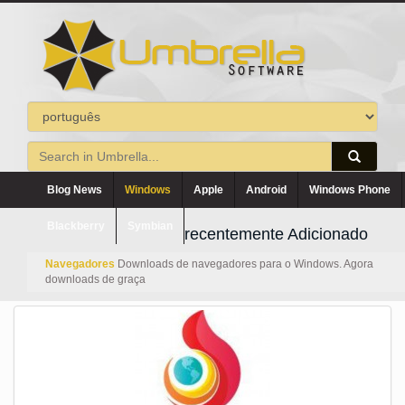
Blog News
Windows
Apple
Android
Windows Phone
Blackberry
Symbian
recentemente Adicionado
Navegadores
Downloads de navegadores para o Windows. Agora
downloads de graça