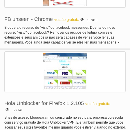
diferentes de blocos jelling uma identidade virtual em outro país com apenas
alguns cliques do mouse. anonymoX permite que você... - Procure o www
anonimamente - mudar seu IP-Adresse (para aquele fornecido por nós) -
visite bloqueado/censurado websites-aparecer originário de outro país -
FB unseen - Chrome
versão gratuita
133818
Excluir cookies, mostrar o seu ip público, alterar a identificação do
navegador,... Breve resumo de sua funcionalidade em vez de acessar um
Bloqueia o recurso de "visto" do facebook messenger. Doente do novo
site diretamente, vai ser primeiro aberta por um de nossos servidores,
recurso "visto" do facebook? Remover os recibos de leitura com este
chamados Proxy. Este Proxy esconde seu verdadeiro identificar de internet e
extensões e seus amigos já não será capazes de ver se você ler suas
faz parecer como se você não, mas o Proxy está atualmente visitando o site.
mensagens. Você ainda será capaz de ver se eles ler suas mensagens. -
(Além disso, você começa um botão para marcar as mensagens explícitas
como leitura.)-Atualmente não está funcionando, desculpe, visite o meu site
para obter mais informações.
Hola Unblocker for Firefox 1.2.105
versão gratuita
122140
Sites de acesso bloquearam ou censurado no seu país, empresa ou escola
com serviço gratuito de Hola Unblocker VPN. Ele também permite que você
acessar seus sites favoritos mesmo quando você estiver viajando no exterior.