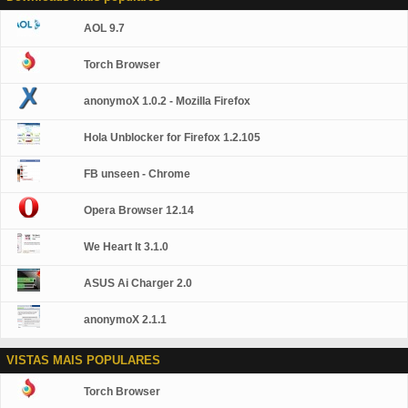
web em um piscar de olhos e executa aplicativos
complexos da web muito rápido. Janela do navegador
AOL 9.7
de simplicidade do Chrome é otimizada, limpa e
simples. Por exemplo, você pode procurar e navegar da
mesma caixa e organizar guias quiser - você
Torch Browser
rapidamente e facilmente. Cromo de segurança é
projetado para mantê-lo mais seguro e mais seguro na
anonymoX 1.0.2 - Mozilla Firefox
web com malware interno e proteção contra phishing,
atualizações automáticas para certificar-se de que você
Hola Unblocker for Firefox 1.2.105
tem todas as últimas correções de segurança e muito
mais. Privacidade Chrome coloca você no controle de
suas informações pessoais enquanto ajudando a
FB unseen - Chrome
proteger as informações que você compartilhar quando
você estiver online. Personalização há umas toneladas
Opera Browser 12.14
de maneiras de personalizar o Chrome e torná-lo seu. É
fácil ajustar as configurações e adicionar aplicativos,
We Heart It 3.1.0
extensões e temas da Chrome Web Store. Assinatura
em entrar no Chrome traz seus marcadores, histórico e
outras configurações para todos os seus computadores.
ASUS Ai Charger 2.0
Ele também automaticamente sinais você todos…
anonymoX 2.1.1
VISTAS MAIS POPULARES
Torch Browser