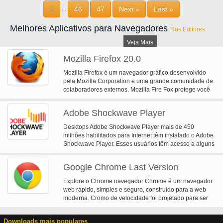
nuvem. Invisibilidade é multi-plataforma e funciona em Mac OS X, Windows
1
46
47
Next »
Last »
...
e Linux.
Melhores Aplicativos para Navegadores
Dos Editores
Veja Mais
Mozilla Firefox 20.0
Mozilla Firefox é um navegador gráfico desenvolvido
pela Mozilla Corporation e uma grande comunidade de
colaboradores externos. Mozilla Fire Fox protege você
contra vírus, spyware e pop-ups. Aproveite as melhorias
que Mozilla Firfox oferece para web navegação
Adobe Shockwave Player
desempenho, usabilidade, privacidade e segurança.
Mozilla Firefox é 100% gratuito e é classificado como o
Desktops Adobe Shockwave Player mais de 450
melhor navegador web por muitas fontes confiáveis.
milhões habilitados para Internet têm instalado o Adobe
Bloco irritantes pop-ups do pop-ups Firefox bloqueia
Shockwave Player. Esses usuários têm acesso a alguns
automaticamente. Google Search Toolbar pesquisa
dos melhores conteúdos que da Web tem para oferecer
Google com facilidade usando uma pesquisa única
- incluindo deslumbrantes jogos 3D e entretenimento,
sugestão reforçada. Tabbed Browsing acelerar exibindo
Google Chrome Last Version
demonstrações de produtos interativos e aplicativos de
mais de uma página da web em uma janela de
aprendizagem on-line. Shockwave Player exibe
Explore o Chrome navegador Chrome é um navegador
navegação na web. Segurança sólida.
conteúdo da Web que foi criado usando o Adobe
web rápido, simples e seguro, construído para a web
Director.
moderna. Cromo de velocidade foi projetado para ser
rápido em todas as formas possíveis. Ele é rápido para
iniciar no ambiente de trabalho, carrega páginas da
Downloads mais populares