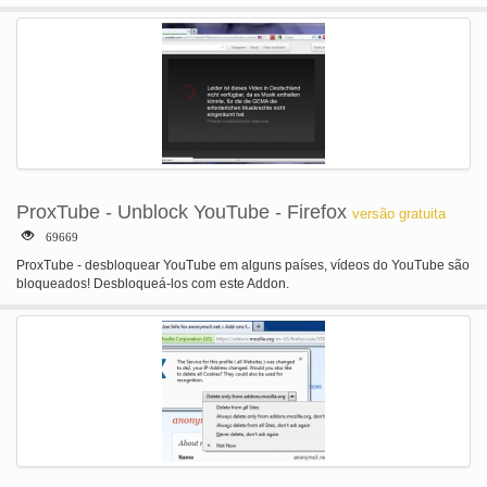
ópera também permitem que você navegue na web sem sendo controladas.
Organize seus favoritos colocados todos os seus sites top na sua home page
com Speed Dial no Opera. Adicione novos favoritos com um clique. Torná-lo
seu próprio, com centenas de opções, Opera extensões adicionam serviços
úteis ao navegador que lhe dão mais para descobrir na web. Ou escolher
entre uma variedade de temas coloridos para personalizar a janela do
navegador. Levá-la com você armazenar seus favoritos, sites de Speed Dial
e senhas usando o Opera Link, e você terá acesso instantâneo a todas as
suas coisas favoritas em qualquer lugar - onde você pode ir. Crie atalhos de
personalizar sua experiência de navegação na ópera, de atalhos de teclado
e mouse gestos para maneiras preferidas de busca.
ProxTube - Unblock YouTube - Firefox
versão gratuita
69669
ProxTube - desbloquear YouTube em alguns países, vídeos do YouTube são
bloqueados! Desbloqueá-los com este Addon.