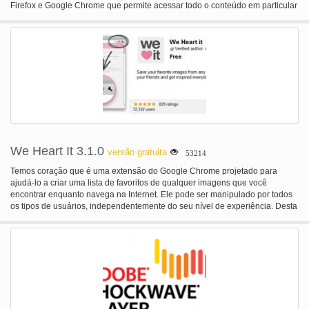
Firefox e Google Chrome que permite acessar todo o conteúdo em particular
sem censura - ignorar firewalls. Invisibilidade fornece os proxies, então você
poupou ao trabalho de procurar listas que geralmente não funcionam. A
extensão automaticamente seleciona e configura testados proxies da
nuvem. Invisibilidade é multi-plataforma e funciona em Mac OS X, Windows
e Linux.
We Heart It 3.1.0
versão gratuita
53214
Temos coração que é uma extensão do Google Chrome projetado para
ajudá-lo a criar uma lista de favoritos de qualquer imagens que você
encontrar enquanto navega na Internet. Ele pode ser manipulado por todos
os tipos de usuários, independentemente do seu nível de experiência. Desta
forma, você pode armazenar imagens on-line e acessá-los de qualquer
lugar. Em circunstâncias normais, não podia fazer isso, simplesmente
guardá-los para seu computador.