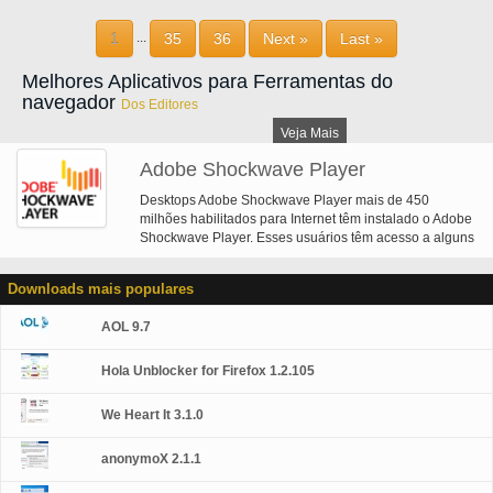
experiências digitais para seus usuários finais. Experiências imersivas com
Flash vídeo, conteúdo e aplicativos com o modo de tela cheia. Vídeo de
1
35
36
Next »
Last »
...
baixa largura de banda de alta qualidade com tecnologia avançada de
compressão. Alta fidelidade texto usando o mecanismo de processamento
Melhores Aplicativos para Ferramentas do
de texto avançado. Efeitos dinâmicos em tempo real com filtros de desfoque,
navegador
Dos Editores
DropShadow, brilho, bisel, brilho de gradiente, bisel de gradiente, mapa de
deslocamento, convolução e matriz de cores. Composições de mídia
Veja Mais
inovadoras com canais alfa de vídeo de 8 bits. Melhorias de traçado,
gradiente radial e modos de mistura. Formatos adicionais de imagem: GIF,
Adobe Shockwave Player
JPEG progressivo e PNG. Este download é o instalador autônomo do
Desktops Adobe Shockwave Player mais de 450
ActiveX para o Internet Explorer.
milhões habilitados para Internet têm instalado o Adobe
Shockwave Player. Esses usuários têm acesso a alguns
dos melhores conteúdos que da Web tem para oferecer
- incluindo deslumbrantes jogos 3D e entretenimento,
Downloads mais populares
demonstrações de produtos interativos e aplicativos de
aprendizagem on-line. Shockwave Player exibe
AOL 9.7
conteúdo da Web que foi criado usando o Adobe
Director.
Hola Unblocker for Firefox 1.2.105
We Heart It 3.1.0
anonymoX 2.1.1