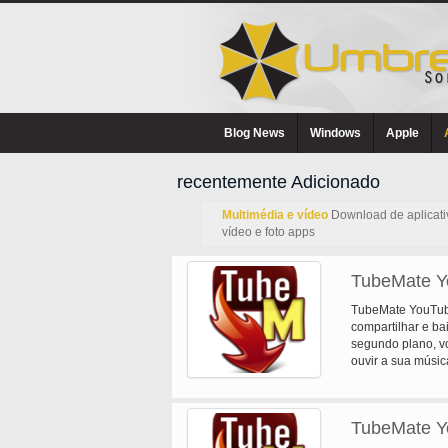
Blog News
Windows
Apple
recentemente Adicionado
Multimédia e vídeo
Download de aplicativ
vídeo e foto apps
TubeMate Y
TubeMate YouTube
compartilhar e b
segundo plano, vo
ouvir a sua músic
TubeMate Y