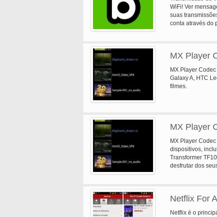
WiFi! Ver mensage
suas transmissões
conta através do 
MX Player 
MX Player Codec 
Galaxy A, HTC Leg
filmes.
MX Player 
MX Player Codec 
dispositivos, inc
Transformer TF101
desfrutar dos seu
Player, portanto, 
dispositivo e mos
necessário. Você 
Netflix For 
para fazê-lo.
Netflix é o princ