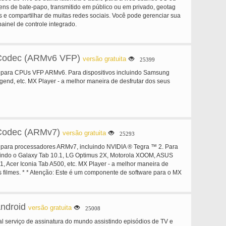
ns de bate-papo, transmitido em público ou em privado, geotag
 e compartilhar de muitas redes sociais. Você pode gerenciar sua
painel de controle integrado.
Codec (ARMv6 VFP)
versão gratuita
25399
para CPUs VFP ARMv6. Para dispositivos incluindo Samsung
end, etc. MX Player - a melhor maneira de desfrutar dos seus
Codec (ARMv7)
versão gratuita
25293
para processadores ARMv7, incluindo NVIDIA ® Tegra ™ 2. Para
luindo o Galaxy Tab 10.1, LG Optimus 2X, Motorola XOOM, ASUS
, Acer Iconia Tab A500, etc. MX Player - a melhor maneira de
s filmes. * * Atenção: Este é um componente de software para o MX
MX Player deve ser instalado primeiro. MX Player irá testar o seu
trar-lhe a melhor correspondência Codec automaticamente, se
não precisará instalar Codecs, a menos que o MX Player pede-lhe
Android
versão gratuita
25008
ipal serviço de assinatura do mundo assistindo episódios de TV e