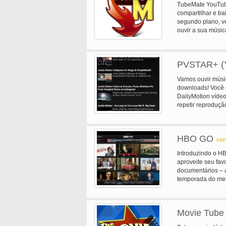
TubeMate YouTube
compartilhar e b
segundo plano, vo
ouvir a sua músic
PVSTAR+ (Y
Vamos ouvir músi
downloads! Você p
DailyMotion vídeo
repetir reproduçã
seguintes. -Pesqu
busca Youtube pla
reprodução de lis
HBO GO
(até 100) - papel 
ver
Sleep Timer - ran
Introduzindo o H
em função de cach
aproveite seu fav
redes lentas) - p
documentários – a
Aberto em PVSTAR
temporada do mel
reprodução do You
smartphones Andro
Widget-- sistema 
assinatura de HBO
HBO GO App você p
Movie Tube 
ama sobre HBO, i
esportes, comédi