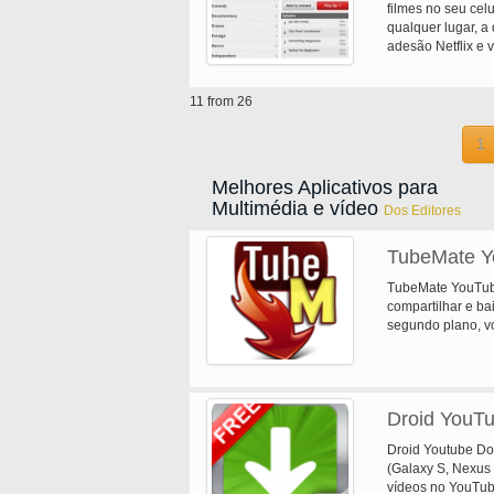
filmes no seu cel
qualquer lugar, a
adesão Netflix e 
filmes no seu cel
comece a desfruta
11 from 26
de um mês.
1
Melhores Aplicativos para
Multimédia e vídeo
Dos Editores
TubeMate Y
TubeMate YouTube
compartilhar e b
segundo plano, vo
ouvir a sua músic
Droid YouT
Droid Youtube Do
(Galaxy S, Nexus 
vídeos no YouTube