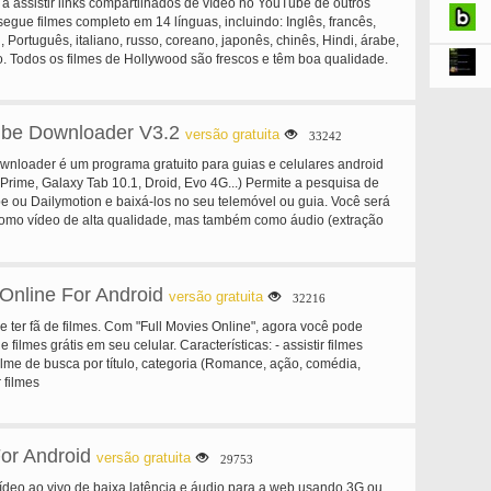
 a assistir links compartilhados de vídeo no YouTube de outros
 of Thrones, Boardwalk Empire ®, meninas, Veep, Curb Your
segue filmes completo em 14 línguas, incluindo: Inglês, francês,
tourage ®, ® de The Sopranos, sexo e a cidade ®, The Wire ® e
 Português, italiano, russo, coreano, japonês, chinês, Hindi, árabe,
isso, obter bônus e extras especiais de bastidores! • Levá-lo: na
o. Todos os filmes de Hollywood são frescos e têm boa qualidade.
rada, nunca perca um momento de seu favorito HBO mostra e bater
entífica, Horror, Crime, guerra, Western, Romance, comédia, fantasia,
 no seu laptop e selecione tablets e dispositivos móveis. • Torná-
, Drama, Thriller, musicais, filmes de ação... agora! Disclaimer: Todos
ornar a sua experiência de HBO GO pessoal. Criar uma lista
 YouTube. Não acolhimento/possuímos quaisquer recursos de
ponha o seu favorito HBO mostra e filmes em sua conveniência de
ube Downloader V3.2
 reportar para o YouTube ou mande-em um email para quaisquer
versão gratuita
33242
stiver a correr, retome a visualização de títulos da sua lista de
itos autorais. Espero que você vai ter grande momento com este
ispositivo portátil, incluindo laptops e selecionados comprimidos e
wnloader é um programa gratuito para guias e celulares android
eis. Também defina uma série Pass ® para enviar automaticamente
Prime, Galaxy Tab 10.1, Droid, Evo 4G...) Permite a pesquisa de
s de seu favorito que HBO mostra a sua lista de vigiados. • Com
 ou Dailymotion e baixá-los no seu telemóvel ou guia. Você será
novos episódios de seus programas favoritos e filmes de sucesso
como vídeo de alta qualidade, mas também como áudio (extração
que estreia na HBO. HBO GO ® só é acessível nos Estados
). é muito simples de usar e de download é rápido. Experimentá-lo,
nexão 3G é necessário para a visualização em dispositivos
ê pode usar AppManager (disponível no mercado) para instalar o
estrições podem se aplicar para dispositivos móveis. © 2011
Inc. Todos os direitos reservados. HBO ® e canais relacionados e
 Online For Android
versão gratuita
32216
priedade de Home Box Office, Inc.
e ter fã de filmes. Com "Full Movies Online", agora você pode
e filmes grátis em seu celular. Características: - assistir filmes
filme de busca por título, categoria (Romance, ação, comédia,
 filmes
or Android
versão gratuita
29753
deo ao vivo de baixa latência e áudio para a web usando 3G ou