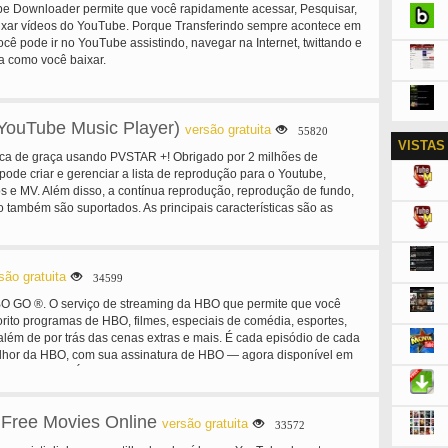
 Downloader permite que você rapidamente acessar, Pesquisar,
aixar vídeos do YouTube. Porque Transferindo sempre acontece em
cê pode ir no YouTube assistindo, navegar na Internet, twittando e
a como você baixar.
ouTube Music Player)
versão gratuita
55820
VISTAS
ca de graça usando PVSTAR +! Obrigado por 2 milhões de
ode criar e gerenciar a lista de reprodução para o Youtube,
s e MV. Além disso, a contínua reprodução, reprodução de fundo,
o também são suportados. As principais características são as
isa vídeo (YouTube, DailyMotion, NicoVideo) - pesquisa de voz -
ylists - canais de pesquisa Youtube - fundo categoria pesquisa -
ta - reprodução - Repeat reprodução - Shuffle Reprodução - Mylist
de parede no Mylist - Backup Mylist - editar vídeo título e Resumo -
são gratuita
34599
king de vídeo Popular - música - #NowPlaying, timeline reprodução
BO GO ®. O serviço de streaming da HBO que permite que você
e de Twitter - video Tweet - vídeo - baixa qualidade modo (para
orito programas de HBO, filmes, especiais de comédia, esportes,
arar automaticamente quando o fone de ouvido é desconectado. -
lém de por trás das cenas extras e mais. É cada episódio de cada
, quando você abre o URL no outro app. - importação de listas de
hor da HBO, com sua assinatura de HBO — agora disponível em
tube ou do NicoVideo. -Operação fácil vídeos relacionados -
id e tablets! É HBO. Em qualquer lugar. Grátis com a sua
de visualização também suporta Android 4/3
 através de provedores de televisão participantes. Com o novo
ode: • manter-se com seus favoritos. Assista a tudo o que você
Free Movies Online
ncluindo a programação original de HBO, filmes de sucesso,
versão gratuita
33572
a e todos os episódios dos melhores shows HBO, incluindo ® True