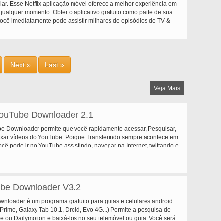
ular. Esse Netflix aplicação móvel oferece a melhor experiência em
 qualquer momento. Obter o aplicativo gratuito como parte de sua
você imediatamente pode assistir milhares de episódios de TV &
ular. Se você não é um Netflix membro inscrever para Netflix e
r imediatamente no seu telemóvel com a nossa avaliação gratuita
Next »
Last »
Veja Mais
ouTube Downloader 2.1
 Downloader permite que você rapidamente acessar, Pesquisar,
aixar vídeos do YouTube. Porque Transferindo sempre acontece em
cê pode ir no YouTube assistindo, navegar na Internet, twittando e
a como você baixar.
ube Downloader V3.2
wnloader é um programa gratuito para guias e celulares android
Prime, Galaxy Tab 10.1, Droid, Evo 4G...) Permite a pesquisa de
 ou Dailymotion e baixá-los no seu telemóvel ou guia. Você será