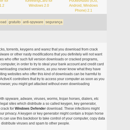
er for
iGreetingCard for
PocketAudio (iOS,
1.2
Windows 2.0
Android, Windows
Phone) 2.1
load
gratuito
anti-spyware
segurança
acks, torrents, keygens and warez that you download from crack
ware or other nasty modifications that you definitely will not want
ites who offer such full version downloads or cracked programs,
r computer, in order to try to steal your bank account and credit card
ownloading cracked versions, as you never know what they have
siting websites who offer this kind of downloads can be harmful to
ctiveX controllers that try to access your computer as soon as you
or browser, you might get attacked without even downloading
with spyware, adware, viruses, worms, trojan horses, dialers, etc
egal sites which distribute a so called keygen, key generator,
 crack for
Windows Defender
download. These infections might
our privacy. A keygen or key generator might contain a trojan horse
 can use this backdoor to take control of your computer, copy data
 distribute viruses and spam to other people.