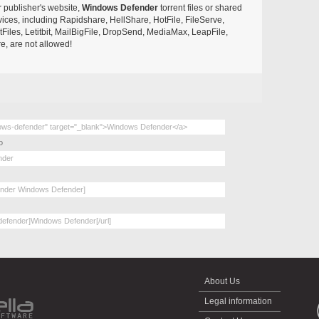
r publisher's website,
Windows Defender
torrent files or shared
rvices, including Rapidshare, HellShare, HotFile, FileServe,
les, Letitbit, MailBigFile, DropSend, MediaMax, LeapFile,
, are not allowed!
o
About Us
Legal information