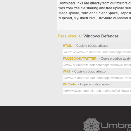
Download links are directly from our mirrors o
files from free file sharing and free upload se
MegaUpload, YouSendIt, SendSpace, DepositFi
zUpload, MyOtherDrive, DivShare or MediaFire
Para vincular
Windows Defender
HTML
- Copie o código abaixo
FACEBOOK/TWITTER
- Copie o código abaix
WIKI
- Copie o código abaixo
BBCode
- Copie o código abaixo