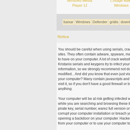
Windows Media
Collage Mak
Player 12
Windows 
baixar
Windows
Defender
grátis
down
Notice
You should be careful when using serials, cr
sites. They often contain adware, spyware, mal
to have on your computer. A lot of crack webs
Kristanix serials and keygens try to infect you
information, so we strongly recommend not d
modified... And did you know that even just vi
your computer? Many contain javascripts and A
visit it, so if you don't have a good firewall 
anything.
Your computer will be at risk getting infected 
while you are searching and browsing these ill
pirate key, serial number, warez full version or
corrupt your computer installation or breach y
opening a backdoor on your computer. Hackers
from your computer or to use your computer to