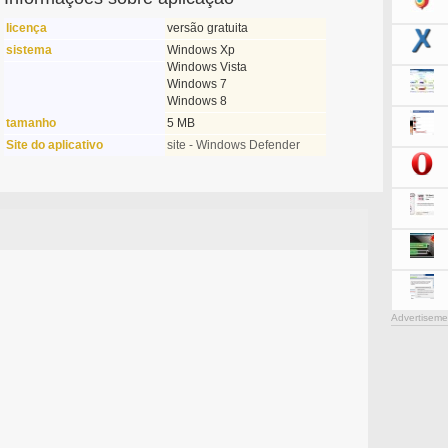
licença
versão gratuita
sistema
Windows Xp
Windows Vista
Windows 7
Windows 8
tamanho
5 MB
Site do aplicativo
site - Windows Defender
Advertiseme