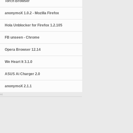
Torch Browser
anonymoX 1.0.2 - Mozilla Firefox
Hola Unblocker for Firefox 1.2.105
FB unseen - Chrome
Opera Browser 12.14
We Heart It 3.1.0
ASUS Ai Charger 2.0
anonymoX 2.1.1
nt