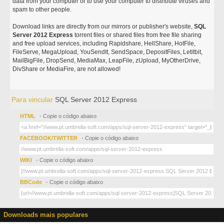
data from your computer or to use your computer to distribute viruses and
spam to other people.
Download links are directly from our mirrors or publisher's website,
SQL
Server 2012 Express
torrent files or shared files from free file sharing
and free upload services, including Rapidshare, HellShare, HotFile,
FileServe, MegaUpload, YouSendIt, SendSpace, DepositFiles, Letitbit,
MailBigFile, DropSend, MediaMax, LeapFile, zUpload, MyOtherDrive,
DivShare or MediaFire, are not allowed!
Para vincular
SQL Server 2012 Express
HTML
- Copie o código abaixo
FACEBOOK/TWITTER
- Copie o código abaixo
WIKI
- Copie o código abaixo
BBCode
- Copie o código abaixo
Downloads mais populares