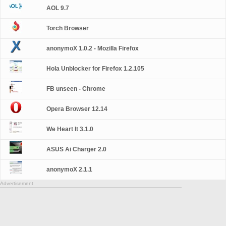
AOL 9.7
Torch Browser
anonymoX 1.0.2 - Mozilla Firefox
Hola Unblocker for Firefox 1.2.105
FB unseen - Chrome
Opera Browser 12.14
We Heart It 3.1.0
ASUS Ai Charger 2.0
anonymoX 2.1.1
Advertisement