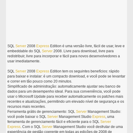
SQL
Server
2008
Express
Edition é uma versão livre, fácil de usar, leve e
embeddable do SQL
Server
2008. Livre para download, livre para
redistribuir, livre para incorporar e fácil para novos desenvolvedores a
usar imediatamente.
SQL
Server
2008
Express
Edition tem os seguintes benefícios: rápido
para baixar e instalar: é um compacto download, e você pode se levantar
e correr em tão pouco como 20 minutos.
Simplificado de administração: automaticamente ajustar seu banco de
dados para um desempenho ideal. Para sua conveniência, você pode
usar o Microsoft Update para receber automaticamente os patches mais
recentes e atualizações, permitindo um elevado nível de segurança e os
recursos mais recentes.
Ferramenta grátis de gerenciamento: SQL
Server
Management Studio:
você pode baixar o SQL
Server
Management Studio
Express
, uma
ferramenta de gerenciamento fácil e eficiente para o SQL
Server
Express
. Com o SQL
Server
Management Studio você desfrutar de uma
experiência de gestão coerente em todas as edições de 2008 de