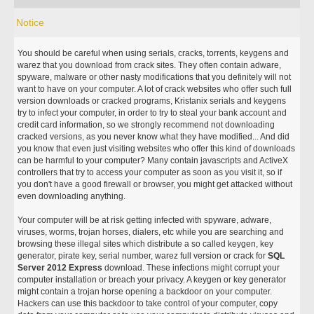
Notice
You should be careful when using serials, cracks, torrents, keygens and
warez that you download from crack sites. They often contain adware,
spyware, malware or other nasty modifications that you definitely will not
want to have on your computer. A lot of crack websites who offer such full
version downloads or cracked programs, Kristanix serials and keygens
try to infect your computer, in order to try to steal your bank account and
credit card information, so we strongly recommend not downloading
cracked versions, as you never know what they have modified... And did
you know that even just visiting websites who offer this kind of downloads
can be harmful to your computer? Many contain javascripts and ActiveX
controllers that try to access your computer as soon as you visit it, so if
you don't have a good firewall or browser, you might get attacked without
even downloading anything.
Your computer will be at risk getting infected with spyware, adware,
viruses, worms, trojan horses, dialers, etc while you are searching and
browsing these illegal sites which distribute a so called keygen, key
generator, pirate key, serial number, warez full version or crack for
SQL
Server 2012 Express
download. These infections might corrupt your
computer installation or breach your privacy. A keygen or key generator
might contain a trojan horse opening a backdoor on your computer.
Hackers can use this backdoor to take control of your computer, copy