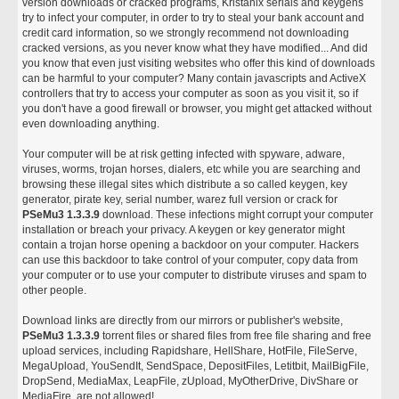
version downloads or cracked programs, Kristanix serials and keygens
try to infect your computer, in order to try to steal your bank account and
credit card information, so we strongly recommend not downloading
cracked versions, as you never know what they have modified... And did
you know that even just visiting websites who offer this kind of downloads
can be harmful to your computer? Many contain javascripts and ActiveX
controllers that try to access your computer as soon as you visit it, so if
you don't have a good firewall or browser, you might get attacked without
even downloading anything.
Your computer will be at risk getting infected with spyware, adware,
viruses, worms, trojan horses, dialers, etc while you are searching and
browsing these illegal sites which distribute a so called keygen, key
generator, pirate key, serial number, warez full version or crack for
PSeMu3 1.3.3.9
download. These infections might corrupt your computer
installation or breach your privacy. A keygen or key generator might
contain a trojan horse opening a backdoor on your computer. Hackers
can use this backdoor to take control of your computer, copy data from
your computer or to use your computer to distribute viruses and spam to
other people.
Download links are directly from our mirrors or publisher's website,
PSeMu3 1.3.3.9
torrent files or shared files from free file sharing and free
upload services, including Rapidshare, HellShare, HotFile, FileServe,
MegaUpload, YouSendIt, SendSpace, DepositFiles, Letitbit, MailBigFile,
DropSend, MediaMax, LeapFile, zUpload, MyOtherDrive, DivShare or
MediaFire, are not allowed!