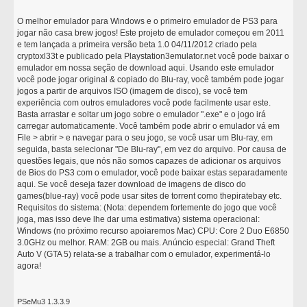
O melhor emulador para Windows e o primeiro emulador de PS3 para
jogar não casa brew jogos! Este projeto de emulador começou em 2011
e tem lançada a primeira versão beta 1.0 04/11/2012 criado pela
cryptoxl33t e publicado pela Playstation3emulator.net você pode baixar o
emulador em nossa seção de download aqui. Usando este emulador
você pode jogar original & copiado do Blu-ray, você também pode jogar
jogos a partir de arquivos ISO (imagem de disco), se você tem
experiência com outros emuladores você pode facilmente usar este.
Basta arrastar e soltar um jogo sobre o emulador ".exe" e o jogo irá
carregar automaticamente. Você também pode abrir o emulador vá em
File > abrir > e navegar para o seu jogo, se você usar um Blu-ray, em
seguida, basta selecionar "De Blu-ray", em vez do arquivo. Por causa de
questões legais, que nós não somos capazes de adicionar os arquivos
de Bios do PS3 com o emulador, você pode baixar estas separadamente
aqui. Se você deseja fazer download de imagens de disco do
games(blue-ray) você pode usar sites de torrent como thepiratebay etc.
Requisitos do sistema: (Nota: dependem fortemente do jogo que você
joga, mas isso deve lhe dar uma estimativa) sistema operacional:
Windows (no próximo recurso apoiaremos Mac) CPU: Core 2 Duo E6850
3.0GHz ou melhor. RAM: 2GB ou mais. Anúncio especial: Grand Theft
Auto V (GTA 5) relata-se a trabalhar com o emulador, experimentá-lo
agora!
PSeMu3 1.3.3.9