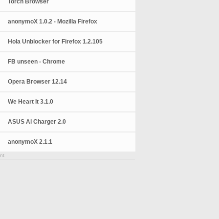
Torch Browser
anonymoX 1.0.2 - Mozilla Firefox
Hola Unblocker for Firefox 1.2.105
FB unseen - Chrome
Opera Browser 12.14
We Heart It 3.1.0
ASUS Ai Charger 2.0
anonymoX 2.1.1
nt