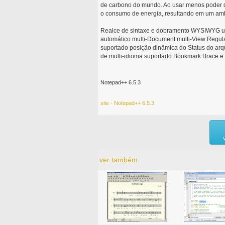
de carbono do mundo. Ao usar menos poder d
o consumo de energia, resultando em um amb
Realce de sintaxe e dobramento WYSIWYG usu
automático multi-Document multi-View Regula
suportado posição dinâmica do Status do ar
de multi-idioma suportado Bookmark Brace e
Notepad++ 6.5.3
site - Notepad++ 6.5.3
ver também