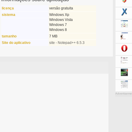
licença
versão gratuita
sistema
Windows Xp
Windows Vista
Windows 7
Windows 8
tamanho
7 MB
Site do aplicativo
site - Notepad++ 6.5.3
Advertiseme