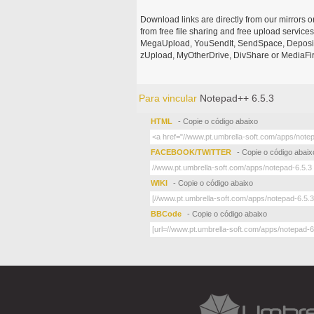
Download links are directly from our mirrors o
from free file sharing and free upload service
MegaUpload, YouSendIt, SendSpace, DepositFi
zUpload, MyOtherDrive, DivShare or MediaFire
Para vincular
Notepad++ 6.5.3
HTML
- Copie o código abaixo
FACEBOOK/TWITTER
- Copie o código abaix
WIKI
- Copie o código abaixo
BBCode
- Copie o código abaixo