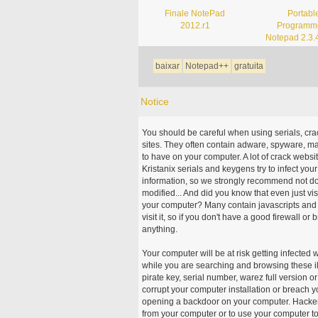
Finale NotePad
Portabl
2012.r1
Programme
Notepad 2.3.
baixar
Notepad++
gratuita
Notice
You should be careful when using serials, cr
sites. They often contain adware, spyware, mal
to have on your computer. A lot of crack webs
Kristanix serials and keygens try to infect you
information, so we strongly recommend not d
modified... And did you know that even just vi
your computer? Many contain javascripts and A
visit it, so if you don't have a good firewall 
anything.
Your computer will be at risk getting infected 
while you are searching and browsing these ill
pirate key, serial number, warez full version or
corrupt your computer installation or breach y
opening a backdoor on your computer. Hackers
from your computer or to use your computer to