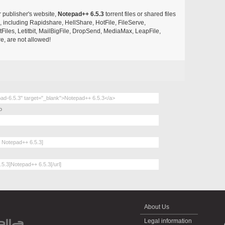
r publisher's website,
Notepad++ 6.5.3
torrent files or shared files
s, including Rapidshare, HellShare, HotFile, FileServe,
les, Letitbit, MailBigFile, DropSend, MediaMax, LeapFile,
, are not allowed!
o
About Us
Legal information