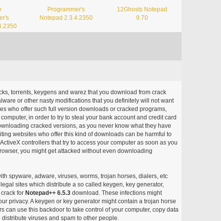
e
Programmer's
12Ghosts Notepad
r's
Notepad 2.3.4.2350
9.70
4.2350
acks, torrents, keygens and warez that you download from crack
ware or other nasty modifications that you definitely will not want
ites who offer such full version downloads or cracked programs,
r computer, in order to try to steal your bank account and credit card
ownloading cracked versions, as you never know what they have
siting websites who offer this kind of downloads can be harmful to
ctiveX controllers that try to access your computer as soon as you
or browser, you might get attacked without even downloading
with spyware, adware, viruses, worms, trojan horses, dialers, etc
egal sites which distribute a so called keygen, key generator,
 crack for
Notepad++ 6.5.3
download. These infections might
our privacy. A keygen or key generator might contain a trojan horse
 can use this backdoor to take control of your computer, copy data
 distribute viruses and spam to other people.