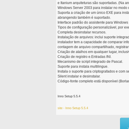
e Itanium arquiteturas são suportadas. (Na ar
Windows Server 2003 para instalar no modo d
Suporta a criação de um único EXE para instal
abrangendo também é suportado.
Interface padrão do assistente para Windows 
Tipos de configuração personalizável, por ex
Completa desinstalar recursos.
Instalação de arquivos: inclui suporte integr
instalador tem a capacidade de comparar info
contagem de arquivo compartilhado, registrar 
Criação de atalhos em qualquer lugar, inclusi
Criação de registro e.Entradas INI.
Mecanismo de script integrado de Pascal.
Suporte para instala multilingue.
Instala o suporte para criptografados e com s
Silent instalar e desinstalar.
Código-fonte completo está disponível (Borlan
Inno Setup 5.5.4
site - Inno Setup 5.5.4