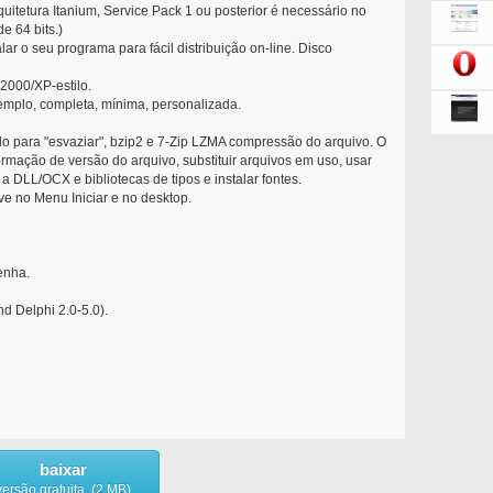
quitetura Itanium, Service Pack 1 ou posterior é necessário no
e 64 bits.)
ar o seu programa para fácil distribuição on-line. Disco
2000/XP-estilo.
emplo, completa, mínima, personalizada.
ado para "esvaziar", bzip2 e 7-Zip LZMA compressão do arquivo. O
rmação de versão do arquivo, substituir arquivos em uso, usar
a DLL/OCX e bibliotecas de tipos e instalar fontes.
ve no Menu Iniciar e no desktop.
enha.
d Delphi 2.0-5.0).
baixar
versão gratuita (2 MB)