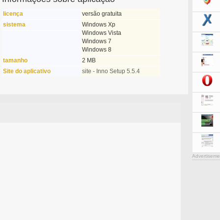
licença
versão gratuita
sistema
Windows Xp
Windows Vista
Windows 7
Windows 8
tamanho
2 MB
Site do aplicativo
site - Inno Setup 5.5.4
Advertiseme