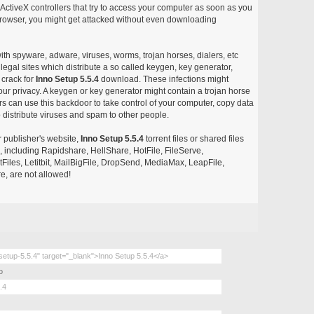
ctiveX controllers that try to access your computer as soon as you
or browser, you might get attacked without even downloading
with spyware, adware, viruses, worms, trojan horses, dialers, etc
egal sites which distribute a so called keygen, key generator,
 crack for
Inno Setup 5.5.4
download. These infections might
our privacy. A keygen or key generator might contain a trojan horse
 can use this backdoor to take control of your computer, copy data
 distribute viruses and spam to other people.
r publisher's website,
Inno Setup 5.5.4
torrent files or shared files
s, including Rapidshare, HellShare, HotFile, FileServe,
les, Letitbit, MailBigFile, DropSend, MediaMax, LeapFile,
, are not allowed!
o