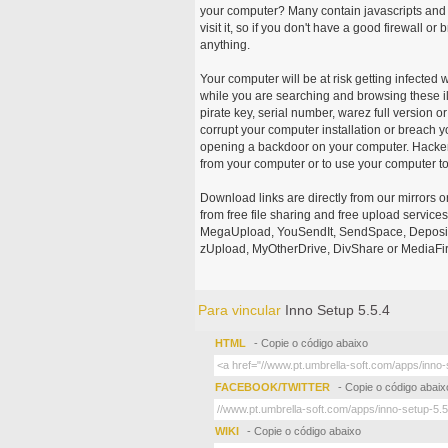
your computer? Many contain javascripts and A
visit it, so if you don't have a good firewall 
anything.
Your computer will be at risk getting infected 
while you are searching and browsing these ill
pirate key, serial number, warez full version or
corrupt your computer installation or breach y
opening a backdoor on your computer. Hackers
from your computer or to use your computer to
Download links are directly from our mirrors o
from free file sharing and free upload service
MegaUpload, YouSendIt, SendSpace, DepositFi
zUpload, MyOtherDrive, DivShare or MediaFire
Para vincular
Inno Setup 5.5.4
HTML
- Copie o código abaixo
FACEBOOK/TWITTER
- Copie o código abaix
WIKI
- Copie o código abaixo