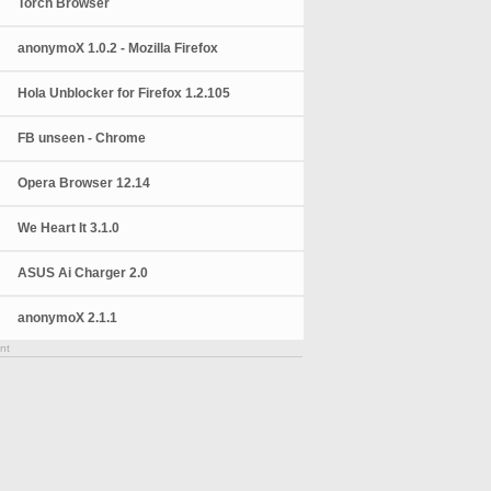
Torch Browser
anonymoX 1.0.2 - Mozilla Firefox
Hola Unblocker for Firefox 1.2.105
FB unseen - Chrome
Opera Browser 12.14
We Heart It 3.1.0
ASUS Ai Charger 2.0
anonymoX 2.1.1
nt