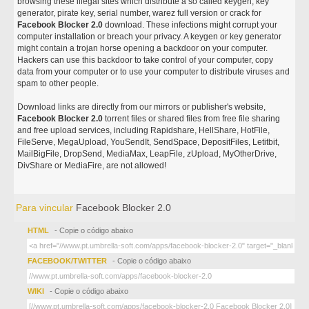
browsing these illegal sites which distribute a so called keygen, key
generator, pirate key, serial number, warez full version or crack for
Facebook Blocker 2.0
download. These infections might corrupt your
computer installation or breach your privacy. A keygen or key generator
might contain a trojan horse opening a backdoor on your computer.
Hackers can use this backdoor to take control of your computer, copy
data from your computer or to use your computer to distribute viruses and
spam to other people.
Download links are directly from our mirrors or publisher's website,
Facebook Blocker 2.0
torrent files or shared files from free file sharing
and free upload services, including Rapidshare, HellShare, HotFile,
FileServe, MegaUpload, YouSendIt, SendSpace, DepositFiles, Letitbit,
MailBigFile, DropSend, MediaMax, LeapFile, zUpload, MyOtherDrive,
DivShare or MediaFire, are not allowed!
Para vincular
Facebook Blocker 2.0
HTML
- Copie o código abaixo
FACEBOOK/TWITTER
- Copie o código abaixo
WIKI
- Copie o código abaixo