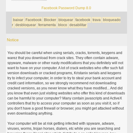
Facebook Password Dump 8.0
baixar
Facebook
Blocker
bloquear
facebook
trava
bloqueado
r
desbloquear
ferramenta
bloco
desabilitar
Notice
You should be careful when using serials, cracks, torrents, keygens and
warez that you download from crack sites. They often contain adware,
spyware, malware or other nasty modifications that you definitely will not
want to have on your computer. A lot of crack websites who offer such full
version downloads or cracked programs, Kristanix serials and keygens
try to infect your computer, in order to try to steal your bank account and
credit card information, so we strongly recommend not downloading
cracked versions, as you never know what they have modified... And did
you know that even just visiting websites who offer this kind of downloads
can be harmful to your computer? Many contain javascripts and ActiveX
controllers that try to access your computer as soon as you visit it, so if
you don't have a good firewall or browser, you might get attacked without
even downloading anything.
Your computer will be at risk getting infected with spyware, adware,
viruses, worms, trojan horses, dialers, etc while you are searching and