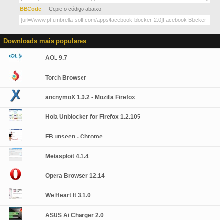
BBCode
- Copie o código abaixo
Downloads mais populares
AOL 9.7
Torch Browser
anonymoX 1.0.2 - Mozilla Firefox
Hola Unblocker for Firefox 1.2.105
FB unseen - Chrome
Metasploit 4.1.4
Opera Browser 12.14
We Heart It 3.1.0
ASUS Ai Charger 2.0