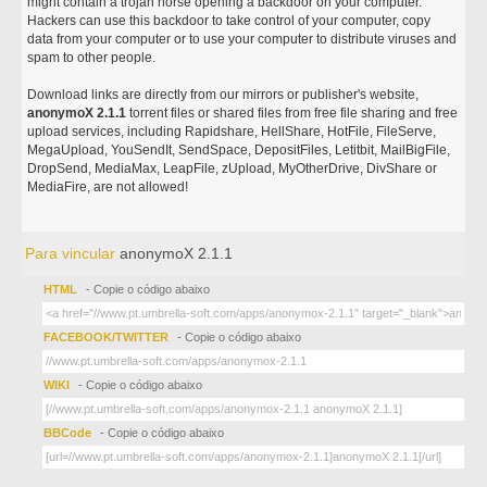
might contain a trojan horse opening a backdoor on your computer.
Hackers can use this backdoor to take control of your computer, copy
data from your computer or to use your computer to distribute viruses and
spam to other people.
Download links are directly from our mirrors or publisher's website,
anonymoX 2.1.1
torrent files or shared files from free file sharing and free
upload services, including Rapidshare, HellShare, HotFile, FileServe,
MegaUpload, YouSendIt, SendSpace, DepositFiles, Letitbit, MailBigFile,
DropSend, MediaMax, LeapFile, zUpload, MyOtherDrive, DivShare or
MediaFire, are not allowed!
Para vincular
anonymoX 2.1.1
HTML
- Copie o código abaixo
FACEBOOK/TWITTER
- Copie o código abaixo
WIKI
- Copie o código abaixo
BBCode
- Copie o código abaixo