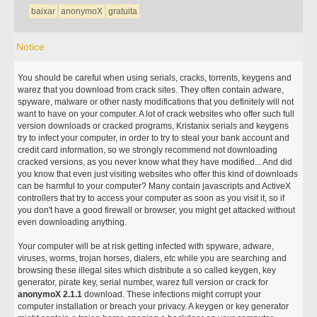
baixar
anonymoX
gratuita
Notice
You should be careful when using serials, cracks, torrents, keygens and
warez that you download from crack sites. They often contain adware,
spyware, malware or other nasty modifications that you definitely will not
want to have on your computer. A lot of crack websites who offer such full
version downloads or cracked programs, Kristanix serials and keygens
try to infect your computer, in order to try to steal your bank account and
credit card information, so we strongly recommend not downloading
cracked versions, as you never know what they have modified... And did
you know that even just visiting websites who offer this kind of downloads
can be harmful to your computer? Many contain javascripts and ActiveX
controllers that try to access your computer as soon as you visit it, so if
you don't have a good firewall or browser, you might get attacked without
even downloading anything.
Your computer will be at risk getting infected with spyware, adware,
viruses, worms, trojan horses, dialers, etc while you are searching and
browsing these illegal sites which distribute a so called keygen, key
generator, pirate key, serial number, warez full version or crack for
anonymoX 2.1.1
download. These infections might corrupt your
computer installation or breach your privacy. A keygen or key generator